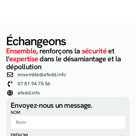
Échangeons
Ensemble
, renforçons la
sécurité
et
l'
expertise
dans le désamiantage et la
dépollution
ensemble@afedd.info
07 81 94 75 56‬
afedd.info
Envoyez-nous un message.
NOM
PRÉNOM